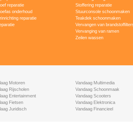
oef reparatie
Stoffering reparatie
oefas onderhoud
Stuurconsole schoonmaken
inrichting reparatie
Teakdek schoonmaken
eparatie
Vervangen van brandstoffilter
Vervanging van ramen
Zeilen wassen
aag Motoren
Vandaag Multimedia
aag Rijscholen
Vandaag Schoonmaak
aag Entertainment
Vandaag Scooters
aag Fietsen
Vandaag Elektronica
aag Juridisch
Vandaag Financieel