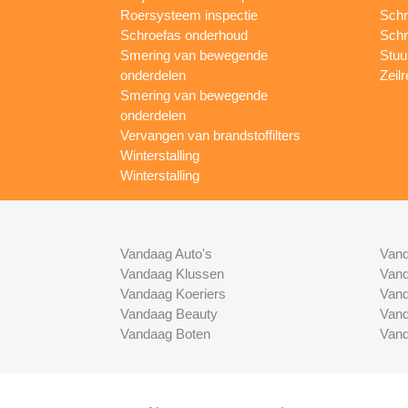
Roersysteem inspectie
Schr
Schroefas onderhoud
Schr
Smering van bewegende
Stuur
onderdelen
Zeilr
Smering van bewegende
onderdelen
Vervangen van brandstoffilters
Winterstalling
Winterstalling
Vandaag Auto's
Vand
Vandaag Klussen
Vand
Vandaag Koeriers
Vand
Vandaag Beauty
Vand
Vandaag Boten
Vand