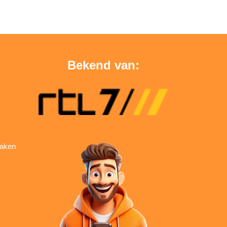
Bekend van:
aken