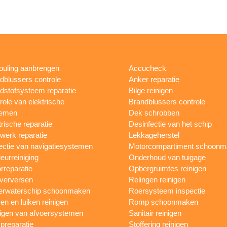
fouling aanbrengen
Accucheck
dblussers controle
Anker reparatie
dstofsysteem reparatie
Bilge reinigen
role van elektrische
Brandblussers controle
temen
Dek schrobben
trische reparatie
Desinfectie van het schip
werk reparatie
Lekkageherstel
ectie van navigatiesystemen
Motorcompartiment schoonm
ieurreiniging
Onderhoud van tuigage
rreparatie
Opbergruimtes reinigen
 verversen
Relingen reinigen
rwaterschip schoonmaken
Roersysteem inspectie
n en luiken reinigen
Romp schoonmaken
igen van afvoersystemen
Sanitair reinigen
reparatie
Stoffering reinigen