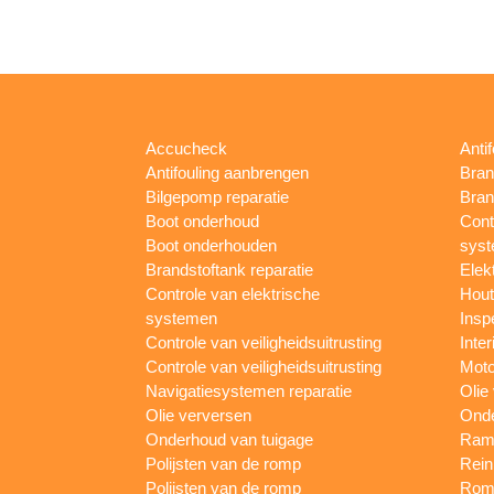
Accucheck
Anti
Antifouling aanbrengen
Bran
Bilgepomp reparatie
Bran
Boot onderhoud
Cont
Boot onderhouden
sys
Brandstoftank reparatie
Elek
Controle van elektrische
Hout
systemen
Insp
Controle van veiligheidsuitrusting
Inter
Controle van veiligheidsuitrusting
Moto
Navigatiesystemen reparatie
Olie
Olie verversen
Onde
Onderhoud van tuigage
Rame
Polijsten van de romp
Rein
Polijsten van de romp
Romp