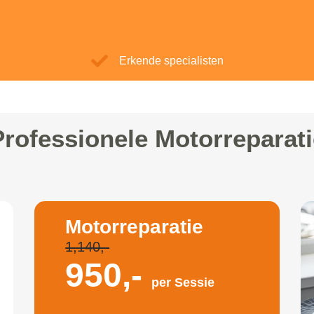
Erkende specialisten
Professionele Motorreparati
Motorreparatie
1,140,-
950,-
per Sessie