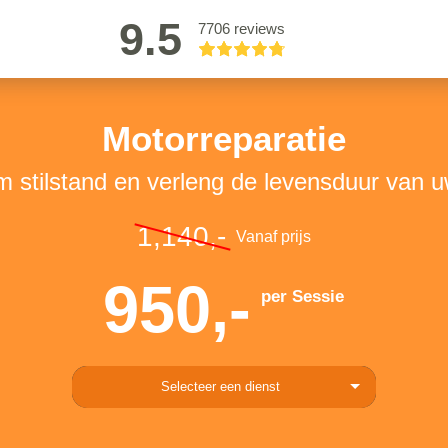
9.5
7706 reviews
Motorreparatie
 stilstand en verleng de levensduur van 
1,140,-
Vanaf prijs
950,-
per Sessie
Selecteer een dienst