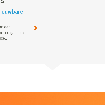
gs
trouwbare
van een
het nu gaat om
ce...