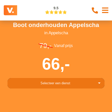
9.5
Boot onderhouden Appelscha
in Appelscha
79,-
Vanaf prijs
66,-
Selecteer een dienst