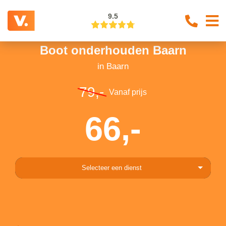
9.5
Boot onderhouden Baarn
in Baarn
79,-
Vanaf prijs
66,-
Selecteer een dienst