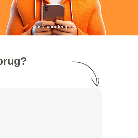
Vaste voordeelprijs
brug?