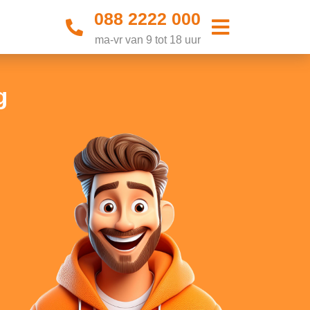
088 2222 000
ma-vr van 9 tot 18 uur
g