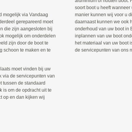
aluminium of houten boot. 
soort boot u heeft wanneer
ud mogelijk via Vandaag
manier kunnen wij voor u di
onderdeel gerepareerd moet
daarnaast kunnen we ook he
 die zijn aangesloten bij
onderhoud van uw boot in B
ook mogelijk om onderdelen
inplannen van uw boot onde
eld zijn door de boot te
het materiaal van uw boot is
ig schoon te maken en te
de servicepunten van ons 
laats moet vinden bij uw
jk via de servicepunten van
t tussen de standaard
k is om de opdracht uit te
t op en dan kijken wij