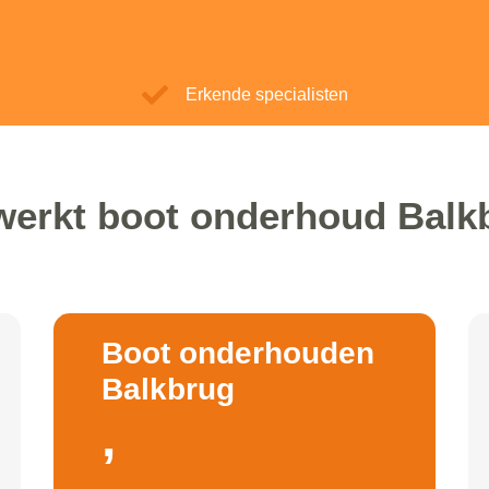
Erkende specialisten
werkt boot onderhoud Balk
Boot onderhouden
Balkbrug
,