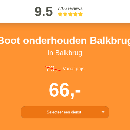
9.5
7706 reviews
Boot onderhouden Balkbru
in Balkbrug
79,-
Vanaf prijs
66,-
Selecteer een dienst