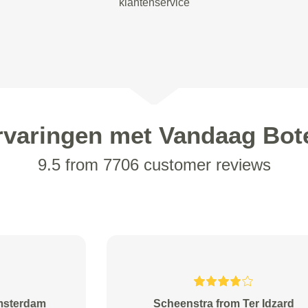
klantenservice
rvaringen met Vandaag Bot
9.5 from 7706 customer reviews
Toon van Driel from 's-