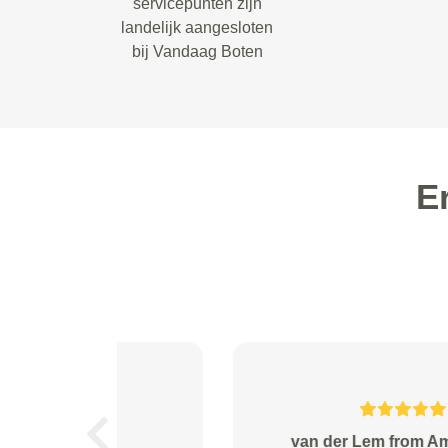
servicepunten zijn
landelijk aangesloten
bij Vandaag Boten
E
Scheenstra from Ter Idzard
Previous