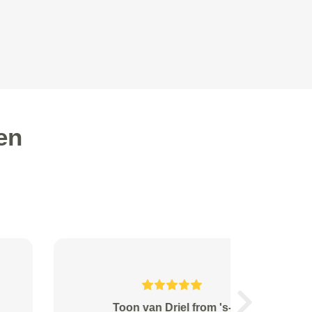
en
Alex from Franeker
Next