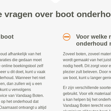
e vragen over boot onderh
 boot
Voor welke m
onderhoud m
oud afhankelijk van het
Zoveel boten, zoveel materi
araties die gedaan moet
wordt gemaakt van het jui
 online boekingstool zelf
nodig heeft. Dit zorgt voor
er u dit doet, kunt u vaak
plezier zult beleven. Door 
onderhoud. Wanneer het niet
uw boot, kunt u langer geni
ien, dan zullen wij u een
Er zijn verschillende soort
 kunt u vervolgens
gebruikt. Voor elk materiaal
rvice van Vandaag Boten.
u kan helpen bij het onderh
e op het onderhoud dat
Vandaag Boten terecht voor 
Daarnaast ontvangt u altijd