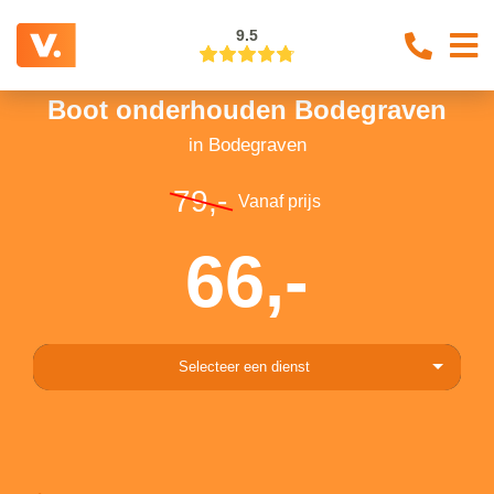
9.5
Boot onderhouden Bodegraven
in Bodegraven
79,-
Vanaf prijs
66,-
Selecteer een dienst