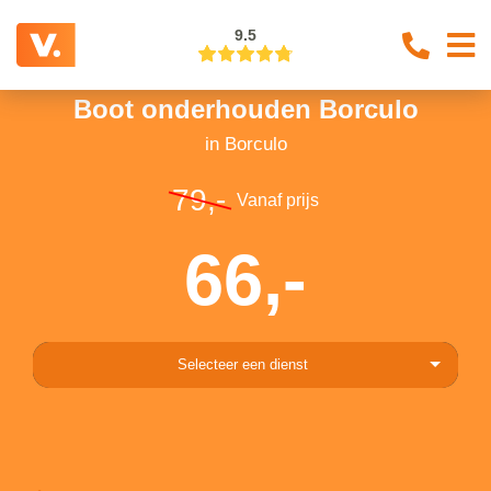
9.5
Boot onderhouden Borculo
in Borculo
79,-
Vanaf prijs
66,-
Selecteer een dienst