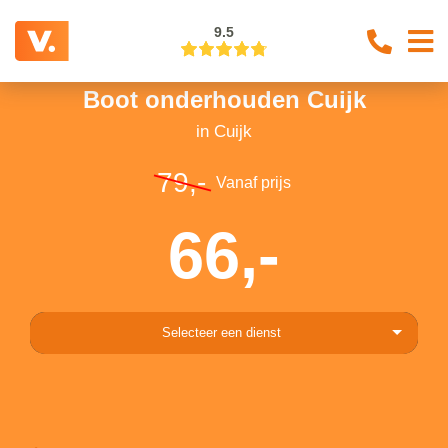
9.5
Boot onderhouden Cuijk
in Cuijk
79,-
Vanaf prijs
66,-
Selecteer een dienst