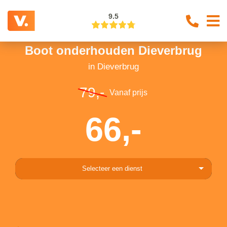
9.5
Boot onderhouden Dieverbrug
in Dieverbrug
79,-
Vanaf prijs
66,-
Selecteer een dienst