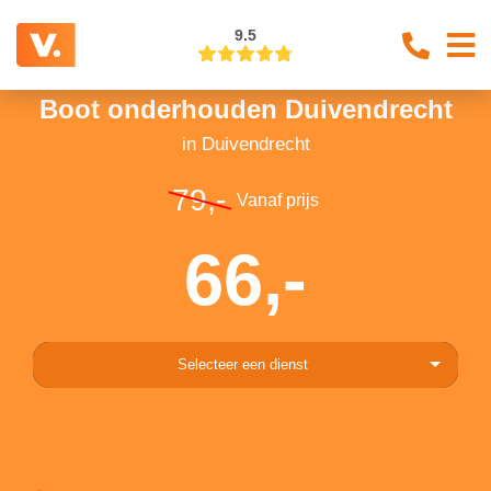
9.5
Boot onderhouden Duivendrecht
in Duivendrecht
79,-
Vanaf prijs
66,-
Selecteer een dienst