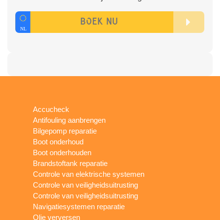
Accucheck
Antifouling aanbrengen
Bilgepomp reparatie
Boot onderhoud
Boot onderhouden
Brandstoftank reparatie
Controle van elektrische systemen
Controle van veiligheidsuitrusting
Controle van veiligheidsuitrusting
Navigatiesystemen reparatie
Olie verversen