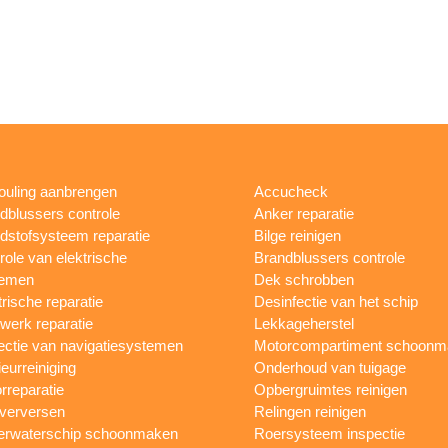
fouling aanbrengen
Accucheck
dblussers controle
Anker reparatie
dstofsysteem reparatie
Bilge reinigen
role van elektrische
Brandblussers controle
temen
Dek schrobben
trische reparatie
Desinfectie van het schip
werk reparatie
Lekkageherstel
ectie van navigatiesystemen
Motorcompartiment schoonm
ieurreiniging
Onderhoud van tuigage
rreparatie
Opbergruimtes reinigen
 verversen
Relingen reinigen
rwaterschip schoonmaken
Roersysteem inspectie