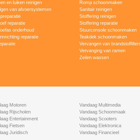
n en luiken reinigen
Romp schoonmaken
igen van afvoersystemen
Sanitair reinigen
reparatie
Stoffering reinigen
oef reparatie
Stoffering reparatie
oefas onderhoud
Stuurconsole schoonmaken
inrichting reparatie
Teakdek schoonmaken
eparatie
Vervangen van brandstoffilter
Vervanging van ramen
Zeilen wassen
aag Motoren
Vandaag Multimedia
aag Rijscholen
Vandaag Schoonmaak
aag Entertainment
Vandaag Scooters
aag Fietsen
Vandaag Elektronica
aag Juridisch
Vandaag Financieel