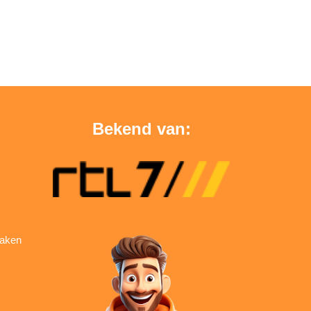
Bekend van:
aken