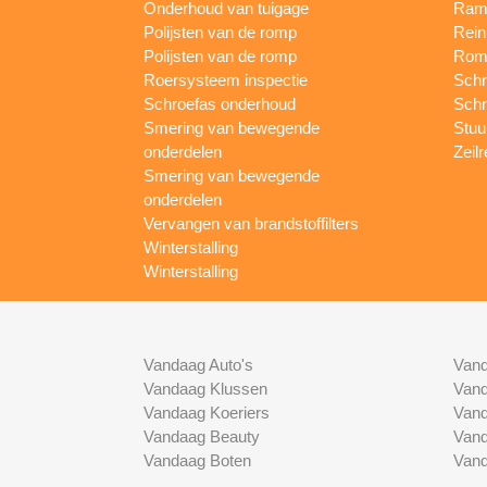
Onderhoud van tuigage
Rame
Polijsten van de romp
Rein
Polijsten van de romp
Romp
Roersysteem inspectie
Schr
Schroefas onderhoud
Schr
Smering van bewegende
Stuur
onderdelen
Zeilr
Smering van bewegende
onderdelen
Vervangen van brandstoffilters
Winterstalling
Winterstalling
Vandaag Auto's
Vand
Vandaag Klussen
Vand
Vandaag Koeriers
Vand
Vandaag Beauty
Vand
Vandaag Boten
Vand