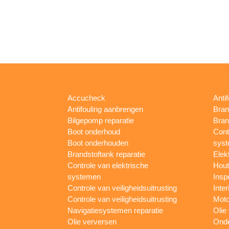
Accucheck
Anti
Antifouling aanbrengen
Bran
Bilgepomp reparatie
Bran
Boot onderhoud
Cont
Boot onderhouden
sys
Brandstoftank reparatie
Elek
Controle van elektrische
Hout
systemen
Insp
Controle van veiligheidsuitrusting
Inter
Controle van veiligheidsuitrusting
Moto
Navigatiesystemen reparatie
Olie
Olie verversen
Onde