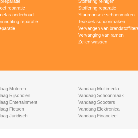
reparatie
Stoffering reinigen
oef reparatie
Stoffering reparatie
oefas onderhoud
Stuurconsole schoonmaken
inrichting reparatie
Teakdek schoonmaken
eparatie
Vervangen van brandstoffilter
Vervanging van ramen
Zeilen wassen
aag Motoren
Vandaag Multimedia
aag Rijscholen
Vandaag Schoonmaak
aag Entertainment
Vandaag Scooters
aag Fietsen
Vandaag Elektronica
aag Juridisch
Vandaag Financieel