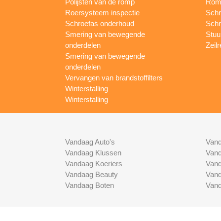
Polijsten van de romp
Romp
Roersysteem inspectie
Schr
Schroefas onderhoud
Schr
Smering van bewegende
Stuur
onderdelen
Zeilr
Smering van bewegende
onderdelen
Vervangen van brandstoffilters
Winterstalling
Winterstalling
Vandaag Auto's
Vand
Vandaag Klussen
Vand
Vandaag Koeriers
Vand
Vandaag Beauty
Vand
Vandaag Boten
Vand