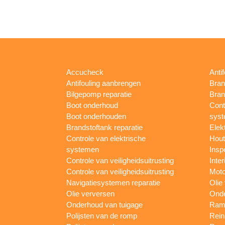
Accucheck
Anti
Antifouling aanbrengen
Bran
Bilgepomp reparatie
Bran
Boot onderhoud
Cont
Boot onderhouden
sys
Brandstoftank reparatie
Elek
Controle van elektrische
Hout
systemen
Insp
Controle van veiligheidsuitrusting
Inter
Controle van veiligheidsuitrusting
Moto
Navigatiesystemen reparatie
Olie
Olie verversen
Onde
Onderhoud van tuigage
Rame
Polijsten van de romp
Rein