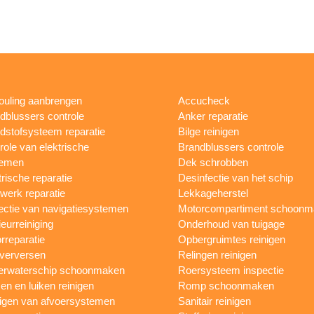
fouling aanbrengen
Accucheck
dblussers controle
Anker reparatie
dstofsysteem reparatie
Bilge reinigen
role van elektrische
Brandblussers controle
temen
Dek schrobben
trische reparatie
Desinfectie van het schip
werk reparatie
Lekkageherstel
ectie van navigatiesystemen
Motorcompartiment schoonm
ieurreiniging
Onderhoud van tuigage
rreparatie
Opbergruimtes reinigen
 verversen
Relingen reinigen
rwaterschip schoonmaken
Roersysteem inspectie
n en luiken reinigen
Romp schoonmaken
igen van afvoersystemen
Sanitair reinigen