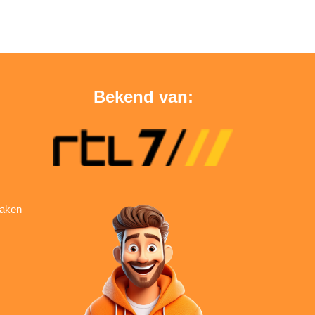
Bekend van:
aken