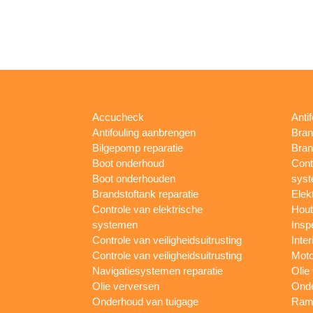
Accucheck
Anti
Antifouling aanbrengen
Bran
Bilgepomp reparatie
Bran
Boot onderhoud
Cont
Boot onderhouden
sys
Brandstoftank reparatie
Elek
Controle van elektrische
Hout
systemen
Insp
Controle van veiligheidsuitrusting
Inter
Controle van veiligheidsuitrusting
Moto
Navigatiesystemen reparatie
Olie
Olie verversen
Onde
Onderhoud van tuigage
Rame