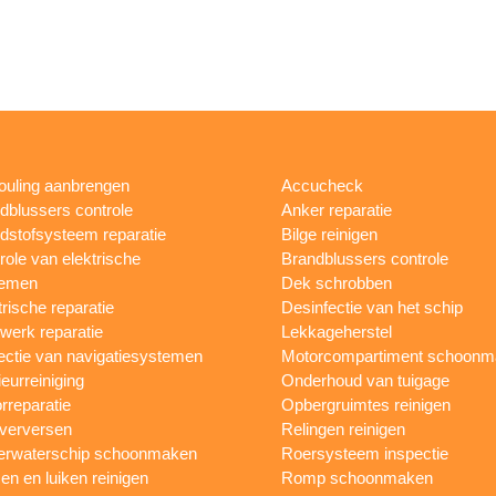
fouling aanbrengen
Accucheck
dblussers controle
Anker reparatie
dstofsysteem reparatie
Bilge reinigen
role van elektrische
Brandblussers controle
temen
Dek schrobben
trische reparatie
Desinfectie van het schip
werk reparatie
Lekkageherstel
ectie van navigatiesystemen
Motorcompartiment schoonm
ieurreiniging
Onderhoud van tuigage
rreparatie
Opbergruimtes reinigen
 verversen
Relingen reinigen
rwaterschip schoonmaken
Roersysteem inspectie
n en luiken reinigen
Romp schoonmaken