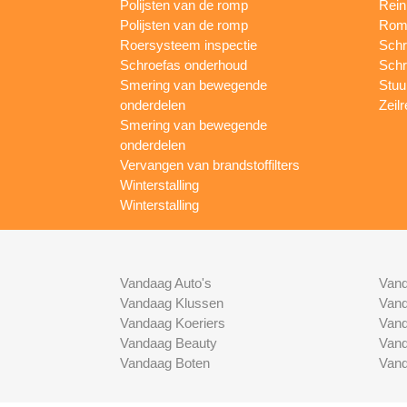
Polijsten van de romp
Rein
Polijsten van de romp
Romp
Roersysteem inspectie
Schr
Schroefas onderhoud
Schr
Smering van bewegende
Stuur
onderdelen
Zeilr
Smering van bewegende
onderdelen
Vervangen van brandstoffilters
Winterstalling
Winterstalling
Vandaag Auto's
Vand
Vandaag Klussen
Vand
Vandaag Koeriers
Vand
Vandaag Beauty
Vand
Vandaag Boten
Vand