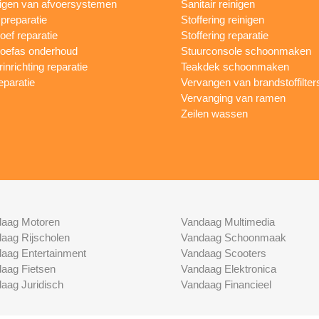
igen van afvoersystemen
Sanitair reinigen
reparatie
Stoffering reinigen
oef reparatie
Stoffering reparatie
oefas onderhoud
Stuurconsole schoonmaken
inrichting reparatie
Teakdek schoonmaken
eparatie
Vervangen van brandstoffilter
Vervanging van ramen
Zeilen wassen
aag Motoren
Vandaag Multimedia
aag Rijscholen
Vandaag Schoonmaak
aag Entertainment
Vandaag Scooters
aag Fietsen
Vandaag Elektronica
aag Juridisch
Vandaag Financieel