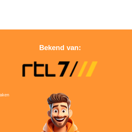
Bekend van:
aken