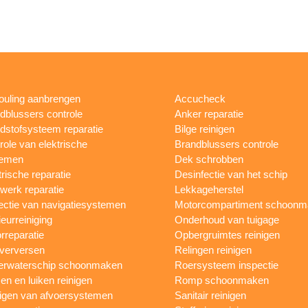
fouling aanbrengen
Accucheck
dblussers controle
Anker reparatie
dstofsysteem reparatie
Bilge reinigen
role van elektrische
Brandblussers controle
temen
Dek schrobben
trische reparatie
Desinfectie van het schip
werk reparatie
Lekkageherstel
ectie van navigatiesystemen
Motorcompartiment schoonm
ieurreiniging
Onderhoud van tuigage
rreparatie
Opbergruimtes reinigen
 verversen
Relingen reinigen
rwaterschip schoonmaken
Roersysteem inspectie
n en luiken reinigen
Romp schoonmaken
igen van afvoersystemen
Sanitair reinigen