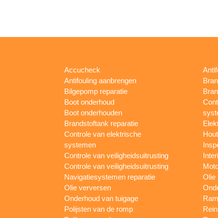
Accucheck
Anti
Antifouling aanbrengen
Bran
Bilgepomp reparatie
Bran
Boot onderhoud
Cont
Boot onderhouden
sys
Brandstoftank reparatie
Elek
Controle van elektrische
Hout
systemen
Insp
Controle van veiligheidsuitrusting
Inter
Controle van veiligheidsuitrusting
Moto
Navigatiesystemen reparatie
Olie
Olie verversen
Onde
Onderhoud van tuigage
Rame
Polijsten van de romp
Rein