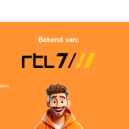
Bekend van:
aken