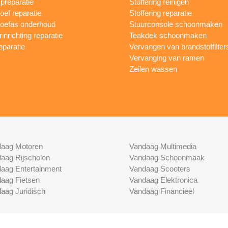
reparatie
Stoffering reinigen
oef reparatie
Stoffering reparatie
oefas onderhoud
Stuurconsole schoonmaken
inrichting reparatie
Teakdek schoonmaken
eparatie
Vervangen van brandstoffilter
Vervanging van ramen
Zeilen wassen
aag Motoren
Vandaag Multimedia
aag Rijscholen
Vandaag Schoonmaak
aag Entertainment
Vandaag Scooters
aag Fietsen
Vandaag Elektronica
aag Juridisch
Vandaag Financieel