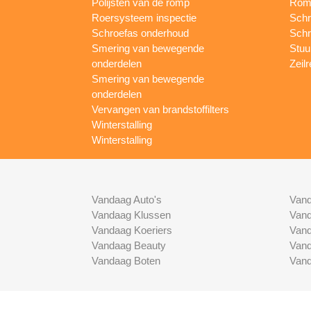
Polijsten van de romp
Romp
Roersysteem inspectie
Schr
Schroefas onderhoud
Schr
Smering van bewegende
Stuur
onderdelen
Zeilr
Smering van bewegende
onderdelen
Vervangen van brandstoffilters
Winterstalling
Winterstalling
Vandaag Auto's
Vand
Vandaag Klussen
Vand
Vandaag Koeriers
Vand
Vandaag Beauty
Vand
Vandaag Boten
Vand