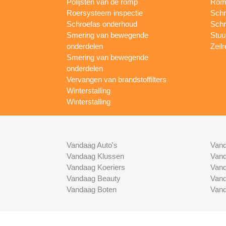
Polijsten van de romp
Romp
Roersysteem inspectie
Schr
Schroefas onderhoud
Schr
Smering van bewegende
Stuur
onderdelen
Zeilr
Smering van bewegende
onderdelen
Vervangen van brandstoffilters
Winterstalling
Winterstalling
Vandaag Auto's
Vand
Vandaag Klussen
Vand
Vandaag Koeriers
Vand
Vandaag Beauty
Vand
Vandaag Boten
Vand