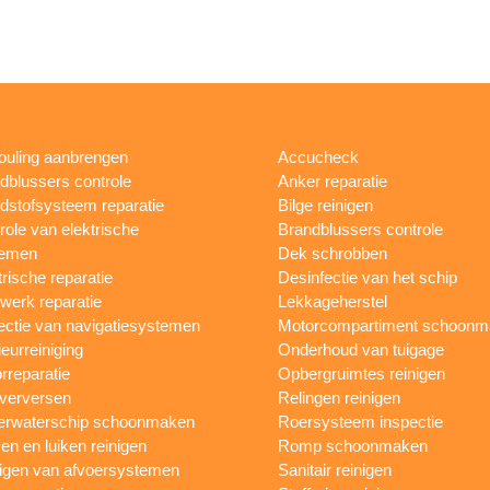
fouling aanbrengen
Accucheck
dblussers controle
Anker reparatie
dstofsysteem reparatie
Bilge reinigen
role van elektrische
Brandblussers controle
temen
Dek schrobben
trische reparatie
Desinfectie van het schip
werk reparatie
Lekkageherstel
ectie van navigatiesystemen
Motorcompartiment schoonm
ieurreiniging
Onderhoud van tuigage
rreparatie
Opbergruimtes reinigen
 verversen
Relingen reinigen
rwaterschip schoonmaken
Roersysteem inspectie
n en luiken reinigen
Romp schoonmaken
igen van afvoersystemen
Sanitair reinigen