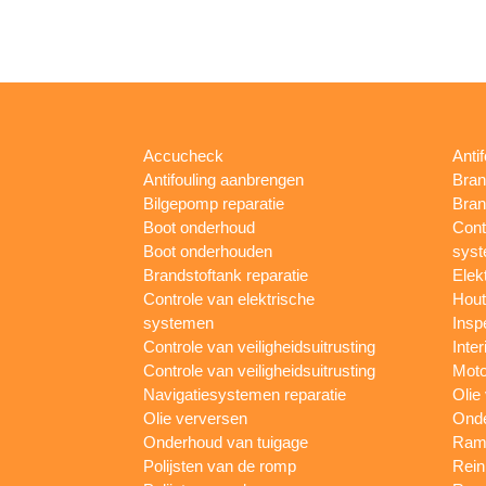
Accucheck
Anti
Antifouling aanbrengen
Bran
Bilgepomp reparatie
Bran
Boot onderhoud
Cont
Boot onderhouden
sys
Brandstoftank reparatie
Elek
Controle van elektrische
Hout
systemen
Insp
Controle van veiligheidsuitrusting
Inter
Controle van veiligheidsuitrusting
Moto
Navigatiesystemen reparatie
Olie
Olie verversen
Onde
Onderhoud van tuigage
Rame
Polijsten van de romp
Rein