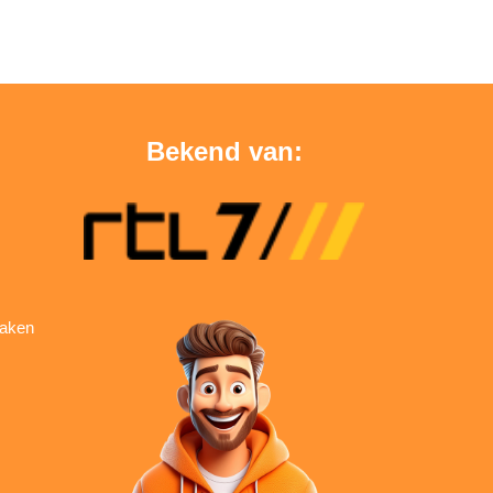
Bekend van:
aken