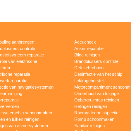
fouling aanbrengen
Accucheck
dblussers controle
Anker reparatie
dstofsysteem reparatie
Bilge reinigen
role van elektrische
Brandblussers controle
temen
Dek schrobben
trische reparatie
Desinfectie van het schip
werk reparatie
Lekkageherstel
ectie van navigatiesystemen
Motorcompartiment schoonm
ieurreiniging
Onderhoud van tuigage
rreparatie
Opbergruimtes reinigen
 verversen
Relingen reinigen
rwaterschip schoonmaken
Roersysteem inspectie
n en luiken reinigen
Romp schoonmaken
igen van afvoersystemen
Sanitair reinigen