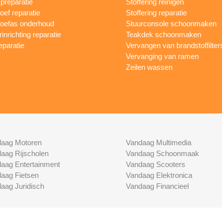
reparatie
Stoffering reinigen
oef reparatie
Stoffering reparatie
oefas onderhoud
Stuurconsole schoonmaken
inrichting reparatie
Teakdek schoonmaken
eparatie
Vervangen van brandstoffilter
Vervanging van ramen
Zeilen wassen
aag Motoren
Vandaag Multimedia
aag Rijscholen
Vandaag Schoonmaak
aag Entertainment
Vandaag Scooters
aag Fietsen
Vandaag Elektronica
aag Juridisch
Vandaag Financieel