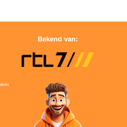
Bekend van:
aken