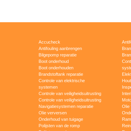
Accucheck
Anti
Antifouling aanbrengen
Bran
Bilgepomp reparatie
Bran
Boot onderhoud
Cont
Boot onderhouden
sys
Brandstoftank reparatie
Elek
Controle van elektrische
Hout
systemen
Insp
Controle van veiligheidsuitrusting
Inter
Controle van veiligheidsuitrusting
Moto
Navigatiesystemen reparatie
Olie
Olie verversen
Onde
Onderhoud van tuigage
Rame
Polijsten van de romp
Rein