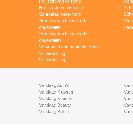
Polijsten van de romp
Romp
Roersysteem inspectie
Schr
Schroefas onderhoud
Schr
Smering van bewegende
Stuur
onderdelen
Zeilr
Smering van bewegende
onderdelen
Vervangen van brandstoffilters
Winterstalling
Winterstalling
Vandaag Auto's
Vand
Vandaag Klussen
Vand
Vandaag Koeriers
Vand
Vandaag Beauty
Vand
Vandaag Boten
Vand