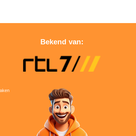
Bekend van:
aken