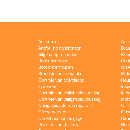
Accucheck
Anti
Antifouling aanbrengen
Bran
Bilgepomp reparatie
Bran
Boot onderhoud
Cont
Boot onderhouden
sys
Brandstoftank reparatie
Elek
Controle van elektrische
Hout
systemen
Insp
Controle van veiligheidsuitrusting
Inter
Controle van veiligheidsuitrusting
Moto
Navigatiesystemen reparatie
Olie
Olie verversen
Onde
Onderhoud van tuigage
Rame
Polijsten van de romp
Rein