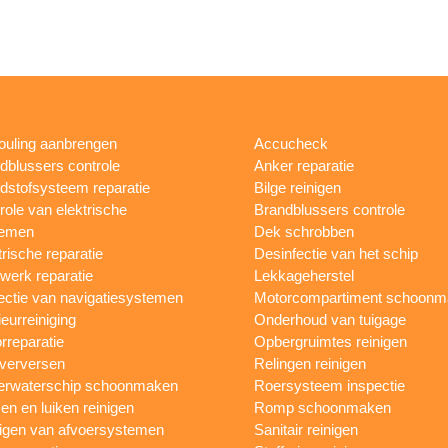
fouling aanbrengen
Accucheck
dblussers controle
Anker reparatie
dstofsysteem reparatie
Bilge reinigen
role van elektrische
Brandblussers controle
temen
Dek schrobben
trische reparatie
Desinfectie van het schip
werk reparatie
Lekkageherstel
ectie van navigatiesystemen
Motorcompartiment schoonm
ieurreiniging
Onderhoud van tuigage
rreparatie
Opbergruimtes reinigen
 verversen
Relingen reinigen
rwaterschip schoonmaken
Roersysteem inspectie
n en luiken reinigen
Romp schoonmaken
igen van afvoersystemen
Sanitair reinigen