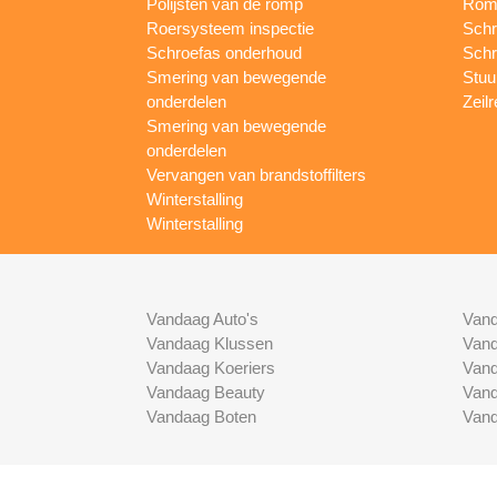
Polijsten van de romp
Romp
Roersysteem inspectie
Schr
Schroefas onderhoud
Schr
Smering van bewegende
Stuur
onderdelen
Zeilr
Smering van bewegende
onderdelen
Vervangen van brandstoffilters
Winterstalling
Winterstalling
Vandaag Auto's
Vand
Vandaag Klussen
Vand
Vandaag Koeriers
Vand
Vandaag Beauty
Vand
Vandaag Boten
Vand