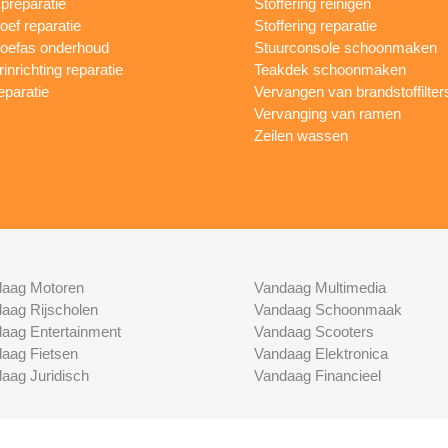
reparatie
Stoffering reinigen
oef reparatie
Stoffering reparatie
oefas onderhoud
Stuurconsole schoonmaken
inrichting reparatie
Teakdek schoonmaken
eparatie
Vervangen van brandstoffilter
Vervanging van ramen
Zeilen wassen
aag Motoren
Vandaag Multimedia
aag Rijscholen
Vandaag Schoonmaak
aag Entertainment
Vandaag Scooters
aag Fietsen
Vandaag Elektronica
aag Juridisch
Vandaag Financieel