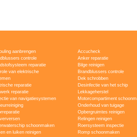
fouling aanbrengen
Accucheck
dblussers controle
Anker reparatie
dstofsysteem reparatie
Bilge reinigen
role van elektrische
Brandblussers controle
temen
Dek schrobben
trische reparatie
Desinfectie van het schip
werk reparatie
Lekkageherstel
ectie van navigatiesystemen
Motorcompartiment schoonm
ieurreiniging
Onderhoud van tuigage
rreparatie
Opbergruimtes reinigen
 verversen
Relingen reinigen
rwaterschip schoonmaken
Roersysteem inspectie
n en luiken reinigen
Romp schoonmaken