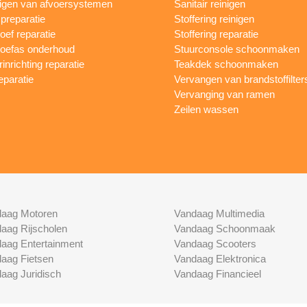
igen van afvoersystemen
Sanitair reinigen
reparatie
Stoffering reinigen
oef reparatie
Stoffering reparatie
oefas onderhoud
Stuurconsole schoonmaken
inrichting reparatie
Teakdek schoonmaken
eparatie
Vervangen van brandstoffilter
Vervanging van ramen
Zeilen wassen
aag Motoren
Vandaag Multimedia
aag Rijscholen
Vandaag Schoonmaak
aag Entertainment
Vandaag Scooters
aag Fietsen
Vandaag Elektronica
aag Juridisch
Vandaag Financieel