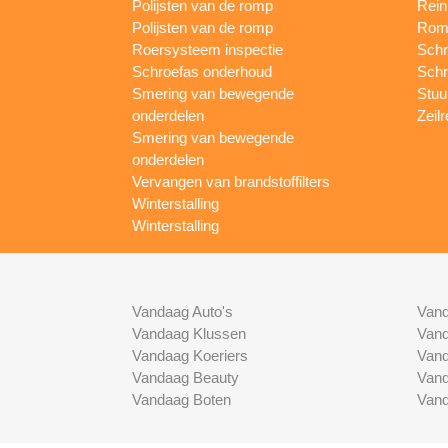
Polijsten van de romp
Rein
Polijsten van de romp
Romp
Roersysteem inspectie
Schr
Schroefas onderhoud
Schr
Smering van bewegende
Stuur
onderdelen
Zeilr
Smering van bewegende
onderdelen
Vervangen van brandstoffilters
Winterstalling
Winterstalling
Vandaag Auto's
Vand
Vandaag Klussen
Vand
Vandaag Koeriers
Vand
Vandaag Beauty
Vand
Vandaag Boten
Vand