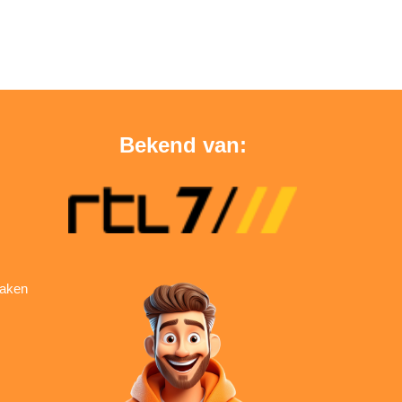
Bekend van:
aken