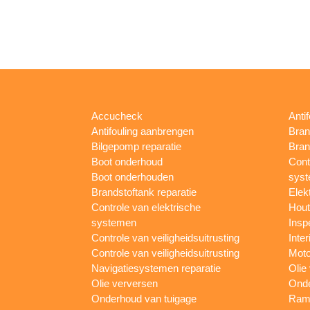
Accucheck
Anti
Antifouling aanbrengen
Bran
Bilgepomp reparatie
Bran
Boot onderhoud
Cont
Boot onderhouden
sys
Brandstoftank reparatie
Elek
Controle van elektrische
Hout
systemen
Insp
Controle van veiligheidsuitrusting
Inter
Controle van veiligheidsuitrusting
Moto
Navigatiesystemen reparatie
Olie
Olie verversen
Onde
Onderhoud van tuigage
Rame