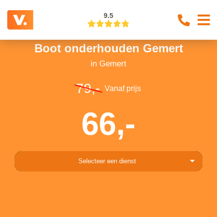
9.5
Boot onderhouden Gemert
in Gemert
79,-
Vanaf prijs
66,-
Selecteer een dienst