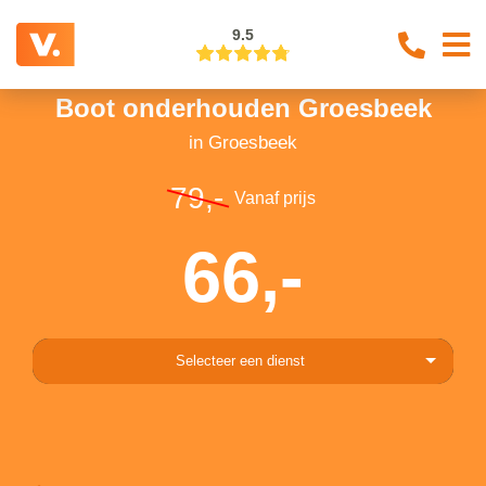
9.5
Boot onderhouden Groesbeek
in Groesbeek
79,-
Vanaf prijs
66,-
Selecteer een dienst