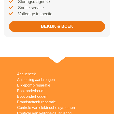
Storingsdiagnose
Snelle service
Volledige inspectie
BEKIJK & BOEK
Accucheck
Antifouling aanbrengen
Bilgepomp reparatie
Boot onderhoud
Boot onderhouden
Brandstoftank reparatie
Controle van elektrische systemen
Controle van veiligheidsuitrusting