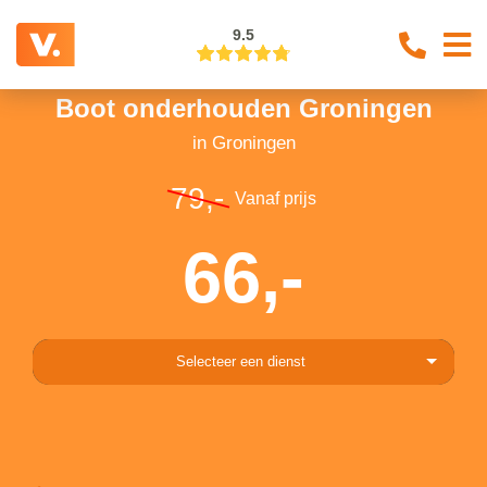
9.5
Boot onderhouden Groningen
in Groningen
79,-
Vanaf prijs
66,-
Selecteer een dienst