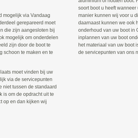
aluminium of houten boot. 
soort boot u heeft wanneer
ud mogelijk via Vandaag
manier kunnen wij voor u di
onderdeel gerepareerd moet
daarnaast kunnen we ook he
 die zijn aangesloten bij
onderhoud van uw boot in G
ook mogelijk om onderdelen
inplannen van uw boot onde
eld zijn door de boot te
het materiaal van uw boot is
ig schoon te maken en te
de servicepunten van ons 
laats moet vinden bij uw
lijk via de servicepunten
e niet tussen de standaard
k is om de opdracht uit te
t op en dan kijken wij