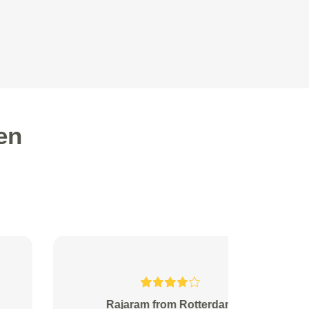
en
Bijl from Geervliet