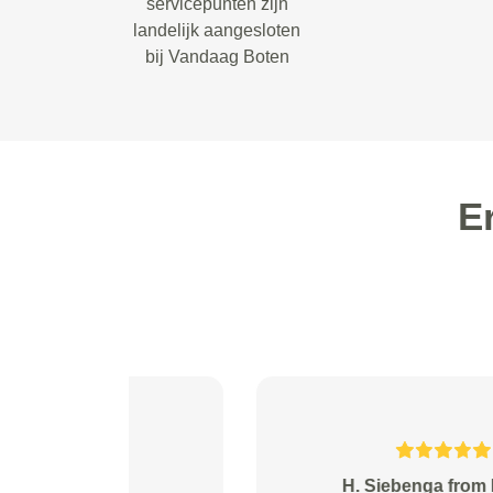
servicepunten zijn
landelijk aangesloten
bij Vandaag Boten
E
wanninkhof from Apeldoorn