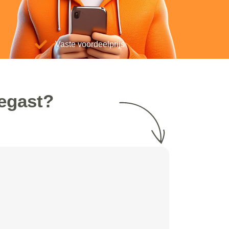
Vaste voordeelprijs
egast?