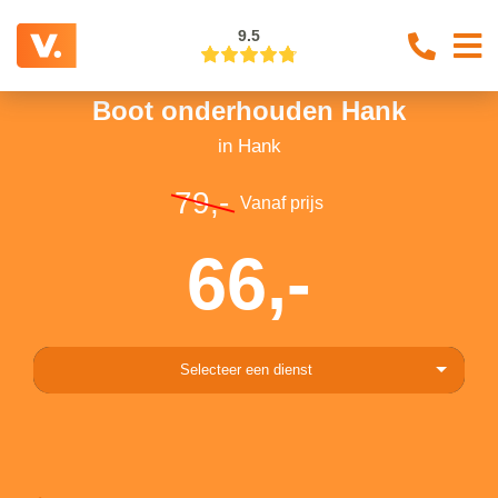
9.5
Boot onderhouden Hank
in Hank
79,-
Vanaf prijs
66,-
Selecteer een dienst