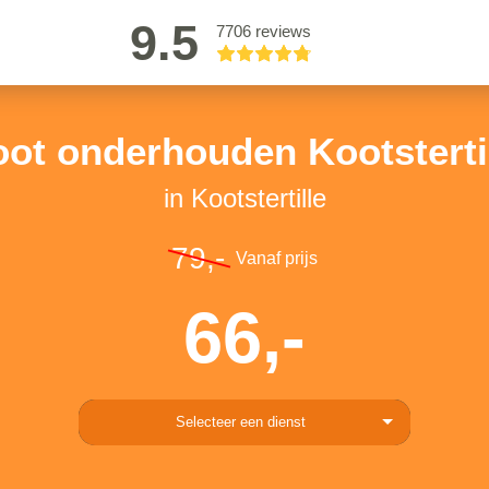
9.5
7706 reviews
ot onderhouden Kootsterti
in Kootstertille
79,-
Vanaf prijs
66,-
Selecteer een dienst