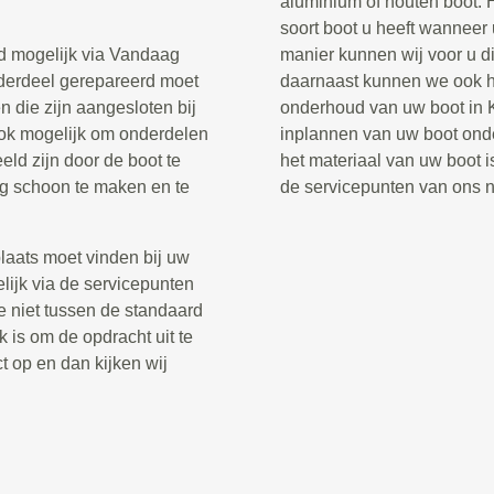
aluminium of houten boot. 
soort boot u heeft wanneer
ud mogelijk via Vandaag
manier kunnen wij voor u di
onderdeel gerepareerd moet
daarnaast kunnen we ook he
 die zijn aangesloten bij
onderhoud van uw boot in Ko
ook mogelijk om onderdelen
inplannen van uw boot onde
eld zijn door de boot te
het materiaal van uw boot is
ig schoon te maken en te
de servicepunten van ons 
laats moet vinden bij uw
gelijk via de servicepunten
e niet tussen de standaard
k is om de opdracht uit te
t op en dan kijken wij