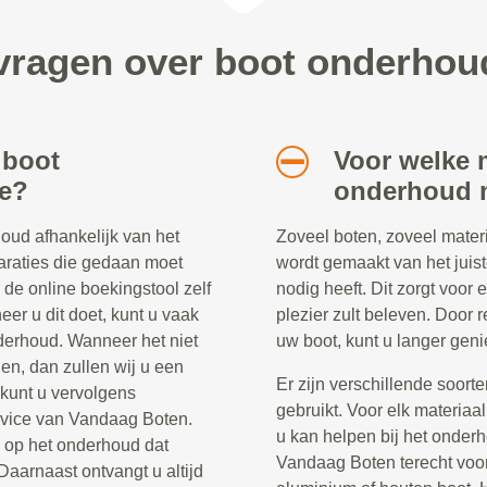
vragen over boot onderhoud
 boot
Voor welke m
le?
onderhoud m
oud afhankelijk van het
Zoveel boten, zoveel materi
araties die gedaan moet
wordt gemaakt van het jui
 de online boekingstool zelf
nodig heeft. Dit zorgt voor
er u dit doet, kunt u vaak
plezier zult beleven. Door 
onderhoud. Wanneer het niet
uw boot, kunt u langer geni
ien, dan zullen wij u een
Er zijn verschillende soort
 kunt u vervolgens
gebruikt. Voor elk materiaal
rvice van Vandaag Boten.
u kan helpen bij het onderh
e op het onderhoud dat
Vandaag Boten terecht voor 
Daarnaast ontvangt u altijd