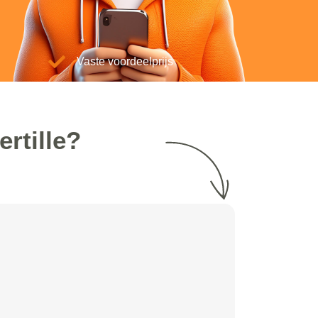
Vaste voordeelprijs
rtille?