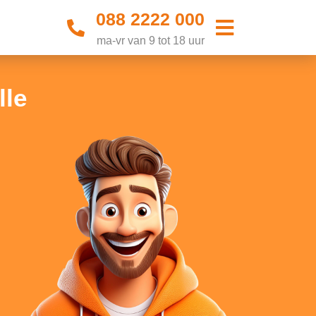
088 2222 000
ma-vr van 9 tot 18 uur
lle