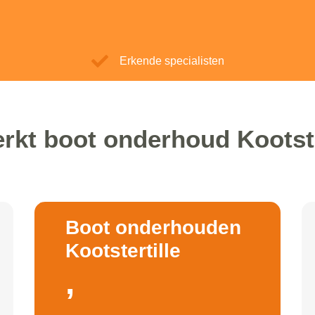
Erkende specialisten
rkt boot onderhoud Kootste
Boot onderhouden
Kootstertille
,