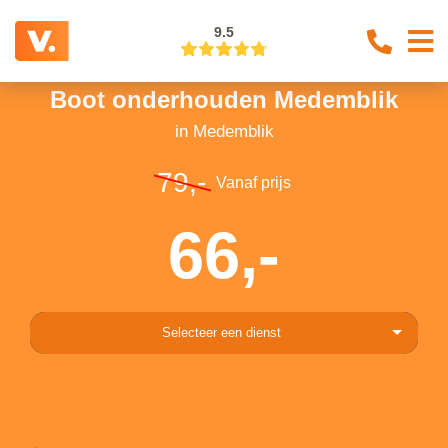
9.5
Boot onderhouden Medemblik
in Medemblik
79,-
Vanaf prijs
66,-
Selecteer een dienst