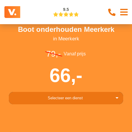
9.5
Boot onderhouden Meerkerk
in Meerkerk
79,-
Vanaf prijs
66,-
Selecteer een dienst