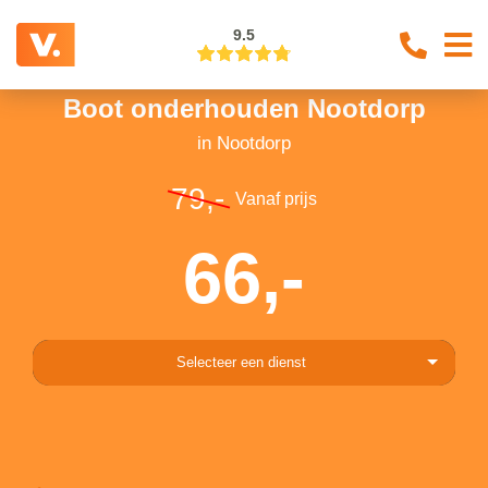
9.5
Boot onderhouden Nootdorp
in Nootdorp
79,-
Vanaf prijs
66,-
Selecteer een dienst