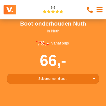
9.5
Boot onderhouden Nuth
in Nuth
79,-
Vanaf prijs
66,-
Selecteer een dienst