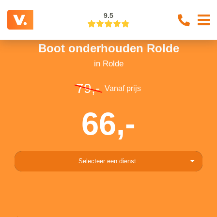
9.5
Boot onderhouden Rolde
in Rolde
79,-
Vanaf prijs
66,-
Selecteer een dienst