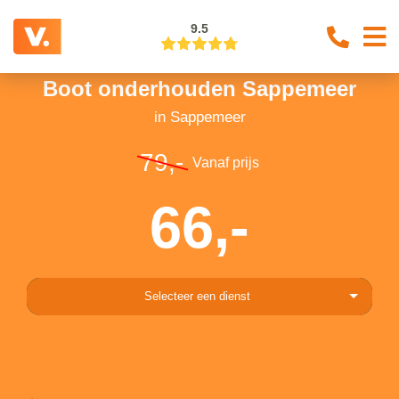
9.5
Boot onderhouden Sappemeer
in Sappemeer
79,-
Vanaf prijs
66,-
Selecteer een dienst