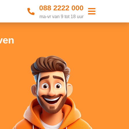
088 2222 000
ma-vr van 9 tot 18 uur
ven