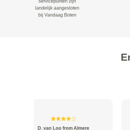
servicepunten zijn
landelijk aangesloten
bij Vandaag Boten
E
Wieringa from Elburg