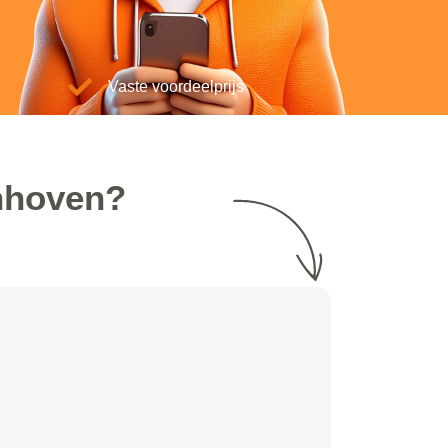
Vaste voordeelprijs
nhoven?