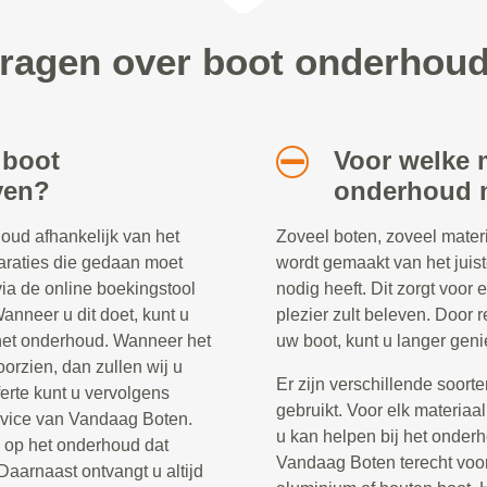
vragen over boot onderho
 boot
Voor welke m
ven?
onderhoud 
oud afhankelijk van het
Zoveel boten, zoveel materi
araties die gedaan moet
wordt gemaakt van het jui
a de online boekingstool
nodig heeft. Dit zorgt voor
anneer u dit doet, kunt u
plezier zult beleven. Door 
j het onderhoud. Wanneer het
uw boot, kunt u langer geni
oorzien, dan zullen wij u
Er zijn verschillende soort
ferte kunt u vervolgens
gebruikt. Voor elk materiaal
rvice van Vandaag Boten.
u kan helpen bij het onderh
e op het onderhoud dat
Vandaag Boten terecht voor 
Daarnaast ontvangt u altijd