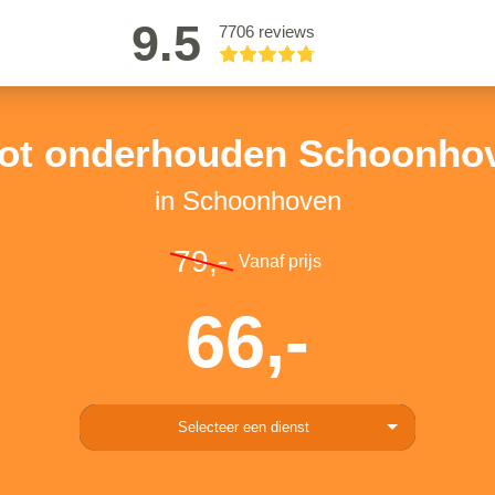
9.5
7706 reviews
ot onderhouden Schoonho
in Schoonhoven
79,-
Vanaf prijs
66,-
Selecteer een dienst