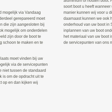
aluminium of houten boot. 
soort boot u heeft wanneer
ud mogelijk via Vandaag
manier kunnen wij voor u di
onderdeel gerepareerd moet
daarnaast kunnen we ook he
 die zijn aangesloten bij
onderhoud van uw boot in S
ook mogelijk om onderdelen
inplannen van uw boot onde
eld zijn door de boot te
het materiaal van uw boot is
ig schoon te maken en te
de servicepunten van ons 
laats moet vinden bij uw
gelijk via de servicepunten
e niet tussen de standaard
k is om de opdracht uit te
t op en dan kijken wij