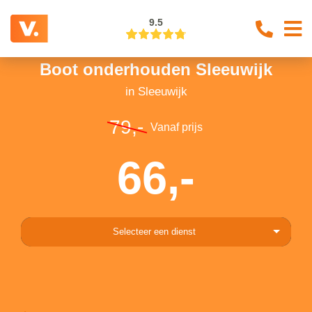
9.5
Boot onderhouden Sleeuwijk
in Sleeuwijk
79,-
Vanaf prijs
66,-
Selecteer een dienst