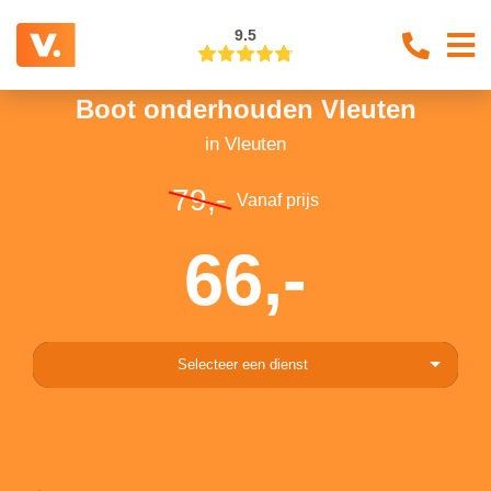
9.5
Boot onderhouden Vleuten
in Vleuten
79,-
Vanaf prijs
66,-
Selecteer een dienst