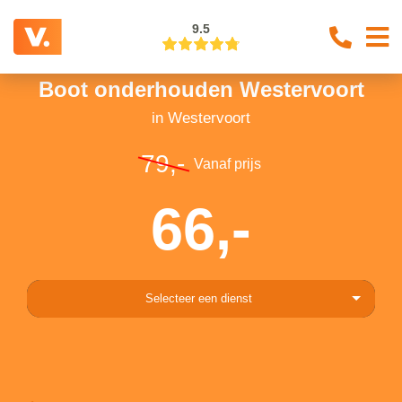
9.5
Boot onderhouden Westervoort
in Westervoort
79,-
Vanaf prijs
66,-
Selecteer een dienst