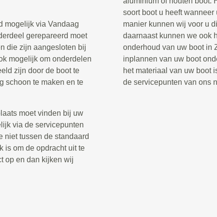
aluminium of houten boot. 
soort boot u heeft wanneer
ud mogelijk via Vandaag
manier kunnen wij voor u di
onderdeel gerepareerd moet
daarnaast kunnen we ook he
 die zijn aangesloten bij
onderhoud van uw boot in Z
ook mogelijk om onderdelen
inplannen van uw boot onde
eld zijn door de boot te
het materiaal van uw boot is
ig schoon te maken en te
de servicepunten van ons 
laats moet vinden bij uw
lijk via de servicepunten
e niet tussen de standaard
k is om de opdracht uit te
t op en dan kijken wij