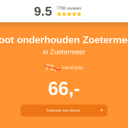
9.5
7706 reviews
oot onderhouden Zoeterme
in Zoetermeer
79,-
Vanaf prijs
66,-
Selecteer een dienst