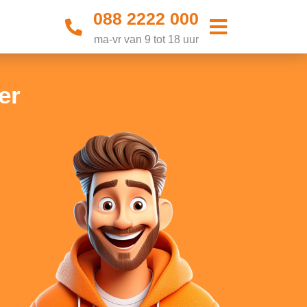
088 2222 000
ma-vr van 9 tot 18 uur
er