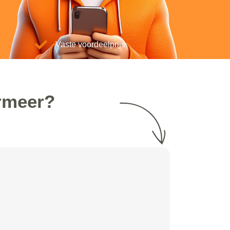
Vaste voordeelprijs
rmeer?