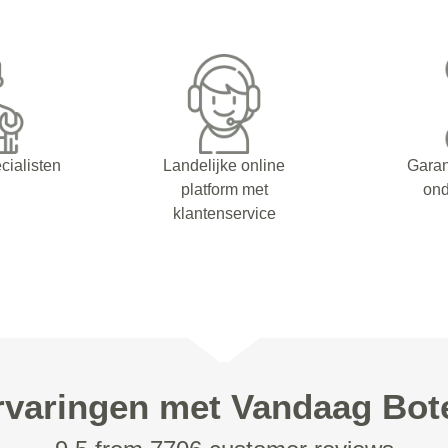
cialisten
Landelijke online
Garan
platform met
on
klantenservice
rvaringen met Vandaag Bot