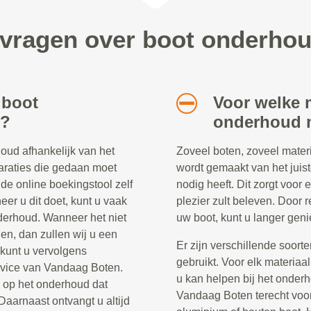
 vragen over boot onderho
 boot
Voor welke m
r?
onderhoud m
oud afhankelijk van het
Zoveel boten, zoveel materi
araties die gedaan moet
wordt gemaakt van het jui
de online boekingstool zelf
nodig heeft. Dit zorgt voor
er u dit doet, kunt u vaak
plezier zult beleven. Door 
onderhoud. Wanneer het niet
uw boot, kunt u langer geni
ien, dan zullen wij u een
Er zijn verschillende soort
 kunt u vervolgens
gebruikt. Voor elk materiaal
rvice van Vandaag Boten.
u kan helpen bij het onderh
e op het onderhoud dat
Vandaag Boten terecht voor 
Daarnaast ontvangt u altijd