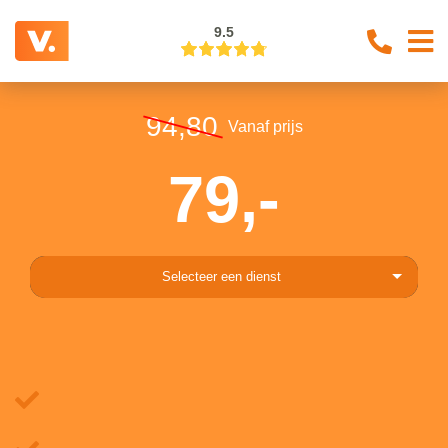
9.5
94,80
Vanaf prijs
79,-
Selecteer een dienst