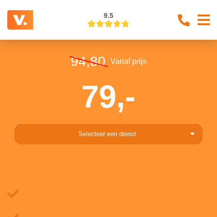
9.5
94,80
Vanaf prijs
79,-
Selecteer een dienst