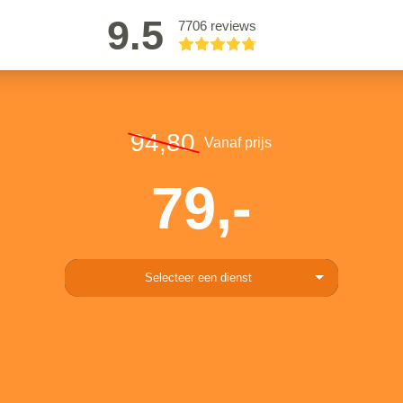
9.5
7706 reviews
94,80
Vanaf prijs
79,-
Selecteer een dienst