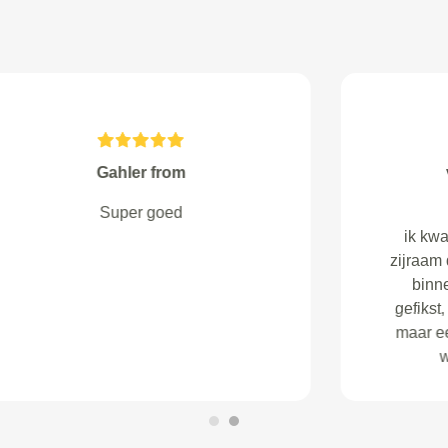
Alberts from Wezep
Goed en snelle service. Het was
allemaal binnen een paar uur
geregeld.