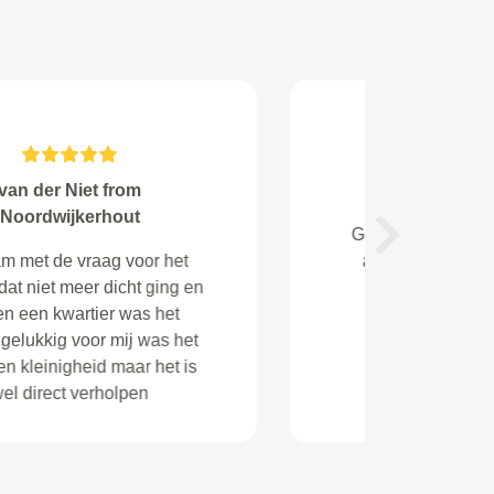
G. van Duinen from Abcoude
Via mijn werk ingepland en ook
Next
daar laten ophalen en
terugbrengen terwijl ik aan het
werk was! IDEAAL!