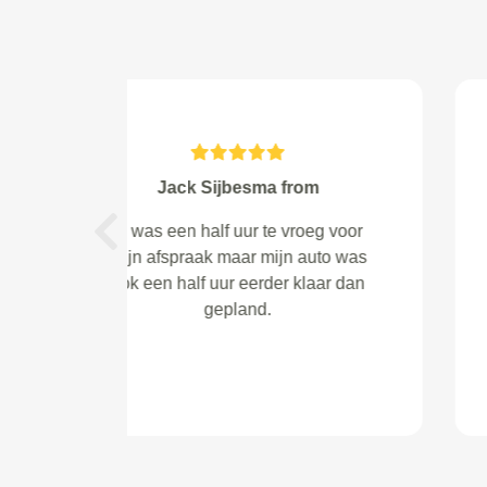
van der Niet from
Noordwijkerhout
Previous
ik kwam met de vraag voor het
zijraam dat niet meer dicht ging en
binnen een kwartier was het
gefikst, gelukkig voor mij was het
maar een kleinigheid maar het is
wel direct verholpen