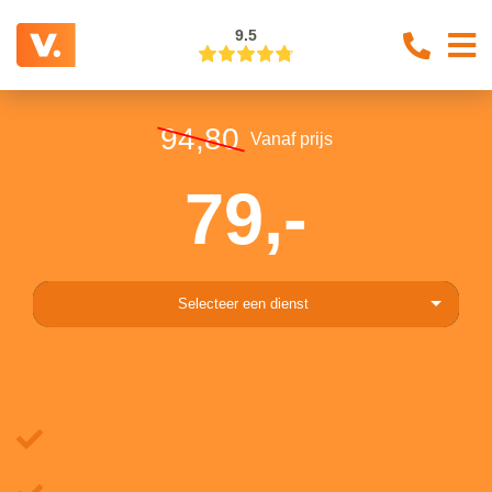
9.5
94,80
Vanaf prijs
79,-
Selecteer een dienst